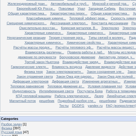
Железнодорожный тран...
Автомобильный и труб...
Морской и речной тра...
Ср
Европейский Юг Росси...
Поволжье
Урал
Западная Сибирь
Восточная
Общая характеристика...
Характеристика перех...
Общая характеристика...
Х
Классификация химиче...
Тепловой эффект реак...
Скорость химиче
Смещение химического...
Диссоциация электрол...
Константа диссоциации
Ре
Окислительно-восстан...
Коррозия металлов. В...
Электролиз
Электро
Характерные химическ...
Характерные химическ...
Характерные хими
Неорганические реакции
Теория строения орга...
Типы связей в молеку...
Ради
Характерные химическ...
Химические свойства ...
Характерные хими
Расчёты массы продук...
Расчёты теплового эф...
Расчёты массы вещест..
Взаимосвязь различны...
Правила работы в лаб...
Методы исследова
движение по окружности
Броуновское движение
Амплитуда, период, ч...
Третий закон Ньютона
Взаимодействие заряд...
Взаимодействие ма
Гармонические электр...
Влажность воздуха
Давление жидкости
Действие э
Физика теор
Закон электромагнитн...
Закон сохранения эле...
Закон
Закон отражения света
Закон Ома для одноро...
Закон Ома для полной...
Дифракция электронов
Дифракция света
Изменение агрегатных...
Измерен
Тепловое равновесие
Тепловое движение ат...
Условия плавания тел
Услови
Индуктивность
Интерференция света
Постулаты Бора
Работа в термодин
КПД тепловой машины
Работа электрическог...
Лазер
Линейчатые спект
Магнитный поток
решебник
Подробный разбор спе...
решебники
Радиоакти
Тесты
DGDFG
yandex.ru
FAQ (вопрос/ответ
Categories
Разбор задач
[1]
Физика
[397]
Русский язык
[47]
Химия
[66]