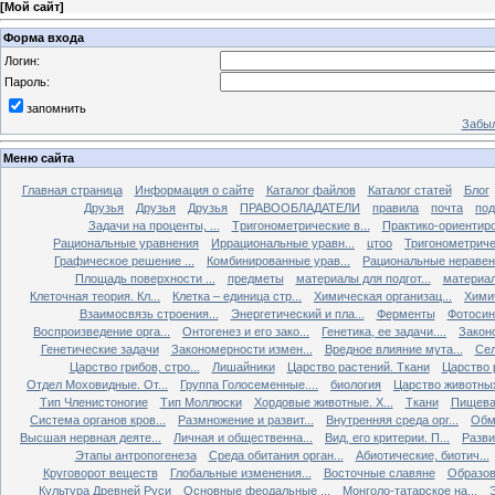
[
Мой сайт
]
Форма входа
Логин:
Пароль:
запомнить
Забыл
Меню сайта
Главная страница
Информация о сайте
Каталог файлов
Каталог статей
Блог
Друзья
Друзья
Друзья
ПРАВООБЛАДАТЕЛИ
правила
почта
под
Задачи на проценты, ...
Tригонометрические в...
Практико-ориентиро
Рациональные уравнения
Иррациональные уравн...
цтоо
Тригонометричес
Графическое решение ...
Комбинированные урав...
Рациональные неравен.
Площадь поверхности ...
предметы
материалы для подгот...
материал
Клеточная теория. Кл...
Клетка – единица стр...
Химическая организац...
Химич
Взаимосвязь строения...
Энергетический и пла...
Ферменты
Фотосин
Воспроизведение орга...
Онтогенез и его зако...
Генетика, ее задачи....
Закон
Генетические задачи
Закономерности измен...
Вредное влияние мута...
Сел
Царство грибов, стро...
Лишайники
Царство растений. Ткани
Царство р
Отдел Моховидные. От...
Группа Голосеменные....
биология
Царство животных
Тип Членистоногие
Тип Моллюски
Хордовые животные. Х...
Ткани
Пищева
Система органов кров...
Размножение и развит...
Внутренняя среда орг...
Обм
Высшая нервная деяте...
Личная и общественна...
Вид, его критерии. П...
Разви
Этапы антропогенеза
Среда обитания орган...
Абиотические, биотич...
Круговорот веществ
Глобальные изменения...
Восточные славяне
Образов
Культура Древней Руси
Основные феодальные ...
Монголо-татарское на...