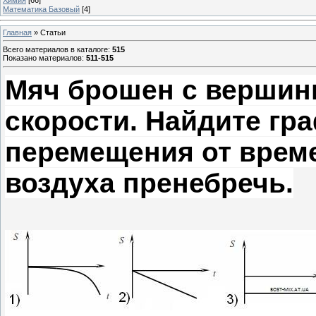
Математика Базовый
[4]
Главная
»
Статьи
Всего материалов в каталоге
:
515
Показано материалов
:
511-515
Мяч брошен с вершин
скорости. Найдите гр
перемещения от врем
воздуха пренебречь.