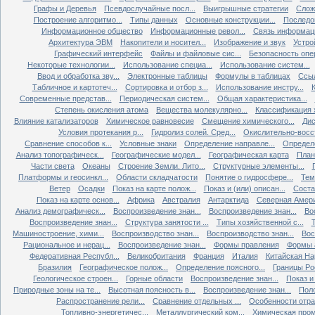
Графы и Деревья
Псевдослучайные посл...
Выигрышные стратегии
Слож
Построение алгоритмо...
Типы данных
Основные конструкции...
Последов
Информационное общество
Информационные револ...
Связь информаци
Архитектура ЭВМ
Накопители и носител...
Изображение и звук
Устро
Графический интерфейс
Файлы и файловые сис...
Безопасность опер
Некоторые технологии...
Использование специа...
Использование систем...
Ввод и обработка зву...
Электронные таблицы
Формулы в таблицах
Ссыл
Табличное и картотеч...
Сортировка и отбор з...
Использование инстру...
Современные представ...
Периодическая систем...
Общая характеристика...
Степень окисления атома
Вещества молекулярно...
Классификация х
Влияние катализаторов
Химическое равновесие
Смещение химического...
Дис
Условия протекания р...
Гидролиз солей. Сред...
Окислительно-восст
Сравнение способов к...
Условные знаки
Определение направле...
Определе
Анализ топографическ...
Географические модел...
Географическая карта
План
Части света
Океаны
Строение Земли. Лито...
Структурные элементы...
Платформы и геосинкл...
Области складчатости
Понятие о гидросфере...
Тем
Ветер
Осадки
Показ на карте полож...
Показ и (или) описан...
Состав
Показ на карте основ...
Африка
Австралия
Антарктида
Северная Амер
Анализ демографическ...
Воспроизведение знан...
Воспроизведение знан...
Во
Воспроизведение знан...
Структура занятости ...
Типы хозяйственной с...
Т
Машиностроение, хими...
Воспроизводство знан...
Воспроизводство знан...
Вос
Рациональное и нерац...
Воспроизведение знан...
Формы правления
Формы а
Федеративная Республ...
Великобритания
Франция
Италия
Китайская Нар
Бразилия
Географическое полож...
Определение поясного...
Границы Рос
Геологическое строен...
Горные области
Воспроизведение знан...
Показ и 
Природные зоны на те...
Высотная поясность в...
Воспроизведение знан...
Поло
Распространение рели...
Сравнение отдельных ...
Особенности отрас
Топливно-энергетичес...
Металлургический ком...
Химическая пром