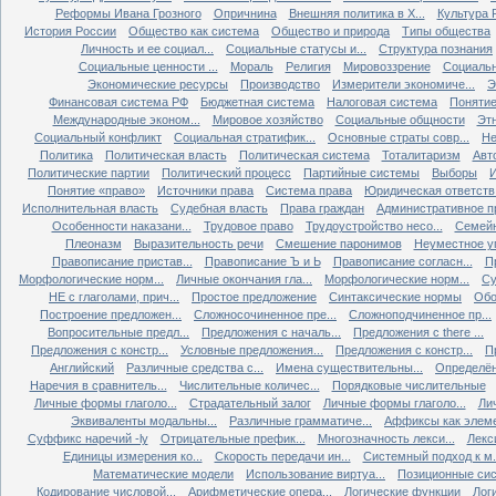
Реформы Ивана Грозного
Опричнина
Внешняя политика в X...
Культура Р
История России
Общество как система
Общество и природа
Типы общества
Личность и ее социал...
Социальные статусы и...
Структура познания
Социальные ценности ...
Мораль
Религия
Мировоззрение
Социальн
Экономические ресурсы
Производство
Измерители экономиче...
Э
Финансовая система РФ
Бюджетная система
Налоговая система
Понятие 
Международные эконом...
Мировое хозяйство
Социальные общности
Эт
Социальный конфликт
Социальная стратифик...
Основные страты совр...
Не
Политика
Политическая власть
Политическая система
Тоталитаризм
Авт
Политические партии
Политический процесс
Партийные системы
Выборы
Понятие «право»
Источники права
Система права
Юридическая ответств.
Исполнительная власть
Судебная власть
Права граждан
Административное п
Особенности наказани...
Трудовое право
Трудоустройство несо...
Семейн
Плеоназм
Выразительность речи
Смешение паронимов
Неуместное уп
Правописание пристав...
Правописание Ъ и Ь
Правописание согласн...
П
Морфологические норм...
Личные окончания гла...
Морфологические норм...
Су
НЕ с глаголами, прич...
Простое предложение
Синтаксические нормы
Обо
Построение предложен...
Сложносочиненное пре...
Сложноподчиненное пр...
Вопросительные предл...
Предложения с началь...
Предложения с there ...
Предложения с констр...
Условные предложения...
Предложения с констр...
П
Английский
Различные средства с...
Имена существительны...
Определён
Наречия в сравнитель...
Числительные количес...
Порядковые числительные
Личные формы глаголо...
Страдательный залог
Личные формы глаголо...
Ли
Эквиваленты модальны...
Различные грамматиче...
Аффиксы как элеме
Суффикс наречий -ly
Отрицательные префик...
Многозначность лекси...
Лекс
Единицы измерения ко...
Скорость передачи ин...
Системный подход к м.
Математические модели
Использование виртуа...
Позиционные сис
Кодирование числовой...
Арифметические опера...
Логические функции
Лог