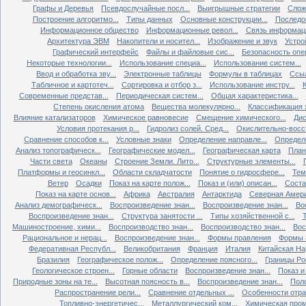
Графы и Деревья
Псевдослучайные посл...
Выигрышные стратегии
Слож
Построение алгоритмо...
Типы данных
Основные конструкции...
Последов
Информационное общество
Информационные револ...
Связь информаци
Архитектура ЭВМ
Накопители и носител...
Изображение и звук
Устро
Графический интерфейс
Файлы и файловые сис...
Безопасность опер
Некоторые технологии...
Использование специа...
Использование систем...
Ввод и обработка зву...
Электронные таблицы
Формулы в таблицах
Ссыл
Табличное и картотеч...
Сортировка и отбор з...
Использование инстру...
Современные представ...
Периодическая систем...
Общая характеристика...
Степень окисления атома
Вещества молекулярно...
Классификация х
Влияние катализаторов
Химическое равновесие
Смещение химического...
Дис
Условия протекания р...
Гидролиз солей. Сред...
Окислительно-восст
Сравнение способов к...
Условные знаки
Определение направле...
Определе
Анализ топографическ...
Географические модел...
Географическая карта
План
Части света
Океаны
Строение Земли. Лито...
Структурные элементы...
Платформы и геосинкл...
Области складчатости
Понятие о гидросфере...
Тем
Ветер
Осадки
Показ на карте полож...
Показ и (или) описан...
Состав
Показ на карте основ...
Африка
Австралия
Антарктида
Северная Амер
Анализ демографическ...
Воспроизведение знан...
Воспроизведение знан...
Во
Воспроизведение знан...
Структура занятости ...
Типы хозяйственной с...
Т
Машиностроение, хими...
Воспроизводство знан...
Воспроизводство знан...
Вос
Рациональное и нерац...
Воспроизведение знан...
Формы правления
Формы а
Федеративная Республ...
Великобритания
Франция
Италия
Китайская Нар
Бразилия
Географическое полож...
Определение поясного...
Границы Рос
Геологическое строен...
Горные области
Воспроизведение знан...
Показ и 
Природные зоны на те...
Высотная поясность в...
Воспроизведение знан...
Поло
Распространение рели...
Сравнение отдельных ...
Особенности отрас
Топливно-энергетичес...
Металлургический ком...
Химическая пром