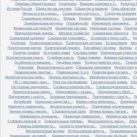
Реформы Ивана Грозного
Опричнина
Внешняя политика в X...
Культура Р
История России
Общество как система
Общество и природа
Типы общества
Личность и ее социал...
Социальные статусы и...
Структура познания
Социальные ценности ...
Мораль
Религия
Мировоззрение
Социальн
Экономические ресурсы
Производство
Измерители экономиче...
Э
Финансовая система РФ
Бюджетная система
Налоговая система
Понятие 
Международные эконом...
Мировое хозяйство
Социальные общности
Эт
Социальный конфликт
Социальная стратифик...
Основные страты совр...
Не
Политика
Политическая власть
Политическая система
Тоталитаризм
Авт
Политические партии
Политический процесс
Партийные системы
Выборы
Понятие «право»
Источники права
Система права
Юридическая ответств.
Исполнительная власть
Судебная власть
Права граждан
Административное п
Особенности наказани...
Трудовое право
Трудоустройство несо...
Семейн
Плеоназм
Выразительность речи
Смешение паронимов
Неуместное уп
Правописание пристав...
Правописание Ъ и Ь
Правописание согласн...
П
Морфологические норм...
Личные окончания гла...
Морфологические норм...
Су
НЕ с глаголами, прич...
Простое предложение
Синтаксические нормы
Обо
Построение предложен...
Сложносочиненное пре...
Сложноподчиненное пр...
Вопросительные предл...
Предложения с началь...
Предложения с there ...
Предложения с констр...
Условные предложения...
Предложения с констр...
П
Английский
Различные средства с...
Имена существительны...
Определён
Наречия в сравнитель...
Числительные количес...
Порядковые числительные
Личные формы глаголо...
Страдательный залог
Личные формы глаголо...
Ли
Эквиваленты модальны...
Различные грамматиче...
Аффиксы как элеме
Суффикс наречий -ly
Отрицательные префик...
Многозначность лекси...
Лекс
Единицы измерения ко...
Скорость передачи ин...
Системный подход к м.
Математические модели
Использование виртуа...
Позиционные сис
Кодирование числовой...
Арифметические опера...
Логические функции
Лог