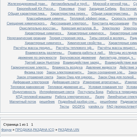
Железнодорожный тран...
Автомобильный и труб...
Морской и речной тра...
Ср
Европейский Юг Росси...
Поволжье
Урал
Западная Сибирь
Восточная
Общая характеристика...
Характеристика перех...
Общая характеристика...
Х
Классификация химиче...
Тепловой эффект реак...
Скорость химиче
Смещение химического...
Диссоциация электрол...
Константа диссоциации
Ре
Окислительно-восстан...
Коррозия металлов. В...
Электролиз
Электро
Характерные химическ...
Характерные химическ...
Характерные хими
Неорганические реакции
Теория строения орга...
Типы связей в молеку...
Ради
Характерные химическ...
Химические свойства ...
Характерные хими
Расчёты массы продук...
Расчёты теплового эф...
Расчёты массы вещест..
Взаимосвязь различны...
Правила работы в лаб...
Методы исследова
движение по окружности
Броуновское движение
Амплитуда, период, ч...
Третий закон Ньютона
Взаимодействие заряд...
Взаимодействие ма
Гармонические электр...
Влажность воздуха
Давление жидкости
Действие э
Физика теор
Закон электромагнитн...
Закон сохранения эле...
Закон
Закон отражения света
Закон Ома для одноро...
Закон Ома для полной...
Дифракция электронов
Дифракция света
Изменение агрегатных...
Измерен
Тепловое равновесие
Тепловое движение ат...
Условия плавания тел
Услови
Индуктивность
Интерференция света
Постулаты Бора
Работа в термодин
КПД тепловой машины
Работа электрическог...
Лазер
Линейчатые спект
Магнитный поток
решебник
Подробный разбор спе...
решебники
Радиоакти
Тесты
DGDFG
yandex.ru
FAQ (вопрос/ответ
Страница
1
из
1
1
Форум
»
ПРОДАЖА,РАЗДАЧА ICQ
»
РАЗДАЧА UIN