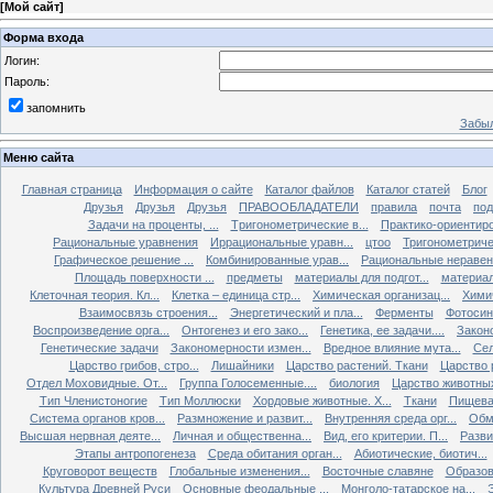
[
Мой сайт
]
Форма входа
Логин:
Пароль:
запомнить
Забыл
Меню сайта
Главная страница
Информация о сайте
Каталог файлов
Каталог статей
Блог
Друзья
Друзья
Друзья
ПРАВООБЛАДАТЕЛИ
правила
почта
под
Задачи на проценты, ...
Tригонометрические в...
Практико-ориентиро
Рациональные уравнения
Иррациональные уравн...
цтоо
Тригонометричес
Графическое решение ...
Комбинированные урав...
Рациональные неравен.
Площадь поверхности ...
предметы
материалы для подгот...
материал
Клеточная теория. Кл...
Клетка – единица стр...
Химическая организац...
Химич
Взаимосвязь строения...
Энергетический и пла...
Ферменты
Фотосин
Воспроизведение орга...
Онтогенез и его зако...
Генетика, ее задачи....
Закон
Генетические задачи
Закономерности измен...
Вредное влияние мута...
Сел
Царство грибов, стро...
Лишайники
Царство растений. Ткани
Царство р
Отдел Моховидные. От...
Группа Голосеменные....
биология
Царство животных
Тип Членистоногие
Тип Моллюски
Хордовые животные. Х...
Ткани
Пищева
Система органов кров...
Размножение и развит...
Внутренняя среда орг...
Обм
Высшая нервная деяте...
Личная и общественна...
Вид, его критерии. П...
Разви
Этапы антропогенеза
Среда обитания орган...
Абиотические, биотич...
Круговорот веществ
Глобальные изменения...
Восточные славяне
Образов
Культура Древней Руси
Основные феодальные ...
Монголо-татарское на...