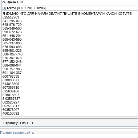
РАЗДАЧА UIN
[
1
]
terror
[09.03.2010, 18:06]
Я ДУМАЮ,ЧТО ДЛЯ НАЧАЛА ХВАТИТ.ПИШИТЕ В КОМЕНТАРИИ КАКОЙ ХОТИТЕ
625512703
641-295-076
648-976-729
565-348-503
590-672-673
551-446-204
565-043-590
585-337-006
578-593-096
585-501-328
588- 057-740
576-307-078
577-152-246
586-098-044
550-757-986
591-104-337
600787535
638090871
643013506
607385710
625639166
628018897
6 03567837
602526927
602513617
603576907
466153892
Страница
1
из
1
1
Полная версия сайта