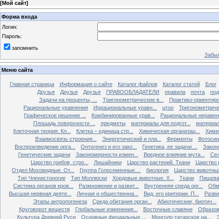
[
Мой сайт
]
Форма входа
Логин:
Пароль:
запомнить
Забыл
Меню сайта
Главная страница
Информация о сайте
Каталог файлов
Каталог статей
Блог
Друзья
Друзья
Друзья
ПРАВООБЛАДАТЕЛИ
правила
почта
под
Задачи на проценты, ...
Tригонометрические в...
Практико-ориентиро
Рациональные уравнения
Иррациональные уравн...
цтоо
Тригонометричес
Графическое решение ...
Комбинированные урав...
Рациональные неравен.
Площадь поверхности ...
предметы
материалы для подгот...
материал
Клеточная теория. Кл...
Клетка – единица стр...
Химическая организац...
Химич
Взаимосвязь строения...
Энергетический и пла...
Ферменты
Фотосин
Воспроизведение орга...
Онтогенез и его зако...
Генетика, ее задачи....
Закон
Генетические задачи
Закономерности измен...
Вредное влияние мута...
Сел
Царство грибов, стро...
Лишайники
Царство растений. Ткани
Царство р
Отдел Моховидные. От...
Группа Голосеменные....
биология
Царство животных
Тип Членистоногие
Тип Моллюски
Хордовые животные. Х...
Ткани
Пищева
Система органов кров...
Размножение и развит...
Внутренняя среда орг...
Обм
Высшая нервная деяте...
Личная и общественна...
Вид, его критерии. П...
Разви
Этапы антропогенеза
Среда обитания орган...
Абиотические, биотич...
Круговорот веществ
Глобальные изменения...
Восточные славяне
Образов
Культура Древней Руси
Основные феодальные ...
Монголо-татарское на...