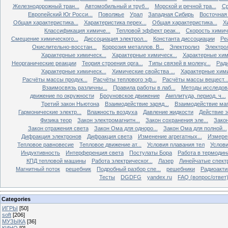
Железнодорожный тран...
Автомобильный и труб...
Морской и речной тра...
Ср
Европейский Юг Росси...
Поволжье
Урал
Западная Сибирь
Восточная
Общая характеристика...
Характеристика перех...
Общая характеристика...
Х
Классификация химиче...
Тепловой эффект реак...
Скорость химиче
Смещение химического...
Диссоциация электрол...
Константа диссоциации
Ре
Окислительно-восстан...
Коррозия металлов. В...
Электролиз
Электро
Характерные химическ...
Характерные химическ...
Характерные хими
Неорганические реакции
Теория строения орга...
Типы связей в молеку...
Ради
Характерные химическ...
Химические свойства ...
Характерные хими
Расчёты массы продук...
Расчёты теплового эф...
Расчёты массы вещест..
Взаимосвязь различны...
Правила работы в лаб...
Методы исследова
движение по окружности
Броуновское движение
Амплитуда, период, ч...
Третий закон Ньютона
Взаимодействие заряд...
Взаимодействие ма
Гармонические электр...
Влажность воздуха
Давление жидкости
Действие э
Физика теор
Закон электромагнитн...
Закон сохранения эле...
Закон
Закон отражения света
Закон Ома для одноро...
Закон Ома для полной...
Дифракция электронов
Дифракция света
Изменение агрегатных...
Измерен
Тепловое равновесие
Тепловое движение ат...
Условия плавания тел
Услови
Индуктивность
Интерференция света
Постулаты Бора
Работа в термодин
КПД тепловой машины
Работа электрическог...
Лазер
Линейчатые спект
Магнитный поток
решебник
Подробный разбор спе...
решебники
Радиоакти
Тесты
DGDFG
yandex.ru
FAQ (вопрос/ответ
Categories
ИГРЫ
[50]
soft
[206]
МУЗЫКА
[36]
КИНО
[0]