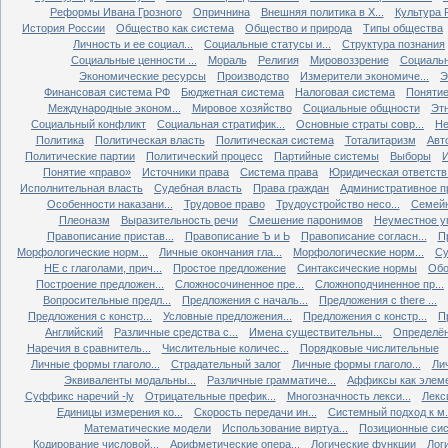
Реформы Ивана Грозного
Опричнина
Внешняя политика в X...
Культура Р
История России
Общество как система
Общество и природа
Типы общества
Личность и ее социал...
Социальные статусы и...
Структура познания
Социальные ценности ...
Мораль
Религия
Мировоззрение
Социальн
Экономические ресурсы
Производство
Измерители экономиче...
Э
Финансовая система РФ
Бюджетная система
Налоговая система
Понятие 
Международные эконом...
Мировое хозяйство
Социальные общности
Эт
Социальный конфликт
Социальная стратифик...
Основные страты совр...
Не
Политика
Политическая власть
Политическая система
Тоталитаризм
Авт
Политические партии
Политический процесс
Партийные системы
Выборы
Понятие «право»
Источники права
Система права
Юридическая ответств.
Исполнительная власть
Судебная власть
Права граждан
Административное п
Особенности наказани...
Трудовое право
Трудоустройство несо...
Семейн
Плеоназм
Выразительность речи
Смешение паронимов
Неуместное уп
Правописание пристав...
Правописание Ъ и Ь
Правописание согласн...
П
Морфологические норм...
Личные окончания гла...
Морфологические норм...
Су
НЕ с глаголами, прич...
Простое предложение
Синтаксические нормы
Обо
Построение предложен...
Сложносочиненное пре...
Сложноподчиненное пр...
Вопросительные предл...
Предложения с началь...
Предложения с there ...
Предложения с констр...
Условные предложения...
Предложения с констр...
П
Английский
Различные средства с...
Имена существительны...
Определён
Наречия в сравнитель...
Числительные количес...
Порядковые числительные
Личные формы глаголо...
Страдательный залог
Личные формы глаголо...
Ли
Эквиваленты модальны...
Различные грамматиче...
Аффиксы как элеме
Суффикс наречий -ly
Отрицательные префик...
Многозначность лекси...
Лекс
Единицы измерения ко...
Скорость передачи ин...
Системный подход к м.
Математические модели
Использование виртуа...
Позиционные сис
Кодирование числовой...
Арифметические опера...
Логические функции
Лог