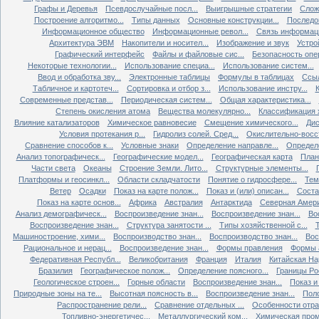
Графы и Деревья
Псевдослучайные посл...
Выигрышные стратегии
Слож
Построение алгоритмо...
Типы данных
Основные конструкции...
Последов
Информационное общество
Информационные револ...
Связь информаци
Архитектура ЭВМ
Накопители и носител...
Изображение и звук
Устро
Графический интерфейс
Файлы и файловые сис...
Безопасность опер
Некоторые технологии...
Использование специа...
Использование систем...
Ввод и обработка зву...
Электронные таблицы
Формулы в таблицах
Ссыл
Табличное и картотеч...
Сортировка и отбор з...
Использование инстру...
Современные представ...
Периодическая систем...
Общая характеристика...
Степень окисления атома
Вещества молекулярно...
Классификация х
Влияние катализаторов
Химическое равновесие
Смещение химического...
Дис
Условия протекания р...
Гидролиз солей. Сред...
Окислительно-восст
Сравнение способов к...
Условные знаки
Определение направле...
Определе
Анализ топографическ...
Географические модел...
Географическая карта
План
Части света
Океаны
Строение Земли. Лито...
Структурные элементы...
Платформы и геосинкл...
Области складчатости
Понятие о гидросфере...
Тем
Ветер
Осадки
Показ на карте полож...
Показ и (или) описан...
Состав
Показ на карте основ...
Африка
Австралия
Антарктида
Северная Амер
Анализ демографическ...
Воспроизведение знан...
Воспроизведение знан...
Во
Воспроизведение знан...
Структура занятости ...
Типы хозяйственной с...
Т
Машиностроение, хими...
Воспроизводство знан...
Воспроизводство знан...
Вос
Рациональное и нерац...
Воспроизведение знан...
Формы правления
Формы а
Федеративная Республ...
Великобритания
Франция
Италия
Китайская Нар
Бразилия
Географическое полож...
Определение поясного...
Границы Рос
Геологическое строен...
Горные области
Воспроизведение знан...
Показ и 
Природные зоны на те...
Высотная поясность в...
Воспроизведение знан...
Поло
Распространение рели...
Сравнение отдельных ...
Особенности отрас
Топливно-энергетичес...
Металлургический ком...
Химическая пром