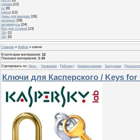
сборки
[12]
ос
[8]
ключи
[12]
темы для виндовс
[26]
интернет
[39]
антивирусы
[24]
Все для сотиков
[13]
18+
[1]
18+
[0]
Главная
»
Файлы
» ключи
В категории материалов
:
12
Показано материалов
:
1-10
Сортировать по
:
Дате
·
Названию
·
Рейтингу
·
Комментариям
·
Загрузкам
·
Просмот
Ключи для Касперского / Keys for 