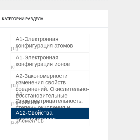
КАТЕГОРИИ РАЗДЕЛА
А1-Электронная
конфигурация атомов
[14]
A1-Электронная
конфигурация ионов
[0]
A2-Закономерности
изменения свойств
[12]
соединений. Окислительно-
А3-
восстановительные
Электроотрицательность,
свойства
[20]
степень окисления и
А12-Свойства
валентность химических
углеводородов
элементов
[20]