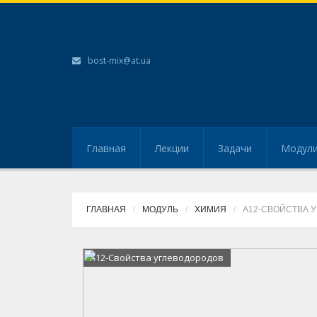
bost-mix@at.ua
Главная
Лекции
Задачи
Модул
ГЛАВНАЯ
МОДУЛЬ
ХИМИЯ
А12-СВОЙСТВА 
А12-Свойства углеводородов