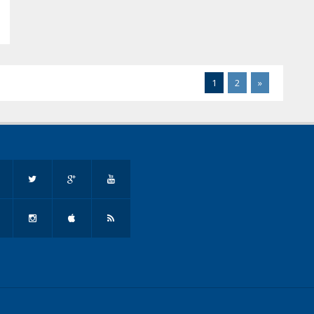
1
2
»