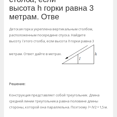
высота h горки равна 3
метрам. Отве
Детская горка укреплена вертикальным столбом,
расположенным посередине спуска. Найдите
высоту
l
этого столба, если высота
h
горки равна 3
метрам. Ответ дайте в метрах.
Решение:
Конструкция представляет собой треугольник. Длина
средней линии треугольника равна половине длины
стороны, которой она параллельна. Поэтэому
l
=
h
/2 = 1,5 м.