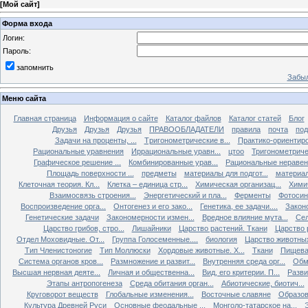
[
Мой сайт
]
Форма входа
Логин:
Пароль:
запомнить
Забыл
Меню сайта
Главная страница
Информация о сайте
Каталог файлов
Каталог статей
Блог
Друзья
Друзья
Друзья
ПРАВООБЛАДАТЕЛИ
правила
почта
под
Задачи на проценты, ...
Tригонометрические в...
Практико-ориентиро
Рациональные уравнения
Иррациональные уравн...
цтоо
Тригонометричес
Графическое решение ...
Комбинированные урав...
Рациональные неравен.
Площадь поверхности ...
предметы
материалы для подгот...
материал
Клеточная теория. Кл...
Клетка – единица стр...
Химическая организац...
Химич
Взаимосвязь строения...
Энергетический и пла...
Ферменты
Фотосин
Воспроизведение орга...
Онтогенез и его зако...
Генетика, ее задачи....
Закон
Генетические задачи
Закономерности измен...
Вредное влияние мута...
Сел
Царство грибов, стро...
Лишайники
Царство растений. Ткани
Царство р
Отдел Моховидные. От...
Группа Голосеменные....
биология
Царство животных
Тип Членистоногие
Тип Моллюски
Хордовые животные. Х...
Ткани
Пищева
Система органов кров...
Размножение и развит...
Внутренняя среда орг...
Обм
Высшая нервная деяте...
Личная и общественна...
Вид, его критерии. П...
Разви
Этапы антропогенеза
Среда обитания орган...
Абиотические, биотич...
Круговорот веществ
Глобальные изменения...
Восточные славяне
Образов
Культура Древней Руси
Основные феодальные ...
Монголо-татарское на...