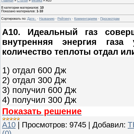
Главная
»
Статьи
»
Физика
» A10
В категории материалов
:
10
Показано материалов
:
1-10
Сортировать по
:
Дате
·
Названию
·
Рейтингу
·
Комментариям
·
Просмотрам
A10. Идеальный газ сове
внутренняя энергия газа
количество теплоты отдал или
1) отдал 600 Дж
2) отдал 300 Дж
3) получил 600 Дж
4) получил 300 Дж
Показать решение
A10
|
Просмотров:
9745
|
Добавил:
T
(0)