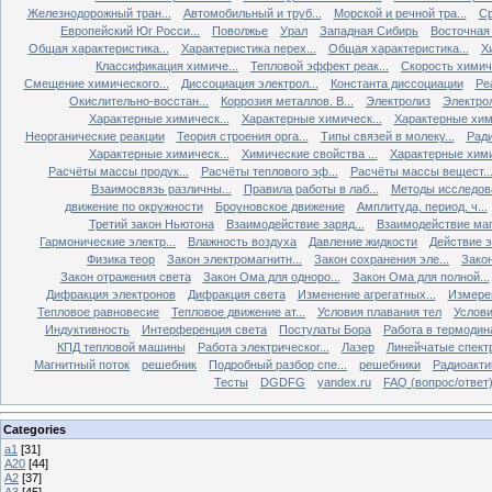
Железнодорожный тран...
Автомобильный и труб...
Морской и речной тра...
Ср
Европейский Юг Росси...
Поволжье
Урал
Западная Сибирь
Восточная
Общая характеристика...
Характеристика перех...
Общая характеристика...
Х
Классификация химиче...
Тепловой эффект реак...
Скорость химиче
Смещение химического...
Диссоциация электрол...
Константа диссоциации
Ре
Окислительно-восстан...
Коррозия металлов. В...
Электролиз
Электро
Характерные химическ...
Характерные химическ...
Характерные хими
Неорганические реакции
Теория строения орга...
Типы связей в молеку...
Ради
Характерные химическ...
Химические свойства ...
Характерные хими
Расчёты массы продук...
Расчёты теплового эф...
Расчёты массы вещест..
Взаимосвязь различны...
Правила работы в лаб...
Методы исследова
движение по окружности
Броуновское движение
Амплитуда, период, ч...
Третий закон Ньютона
Взаимодействие заряд...
Взаимодействие ма
Гармонические электр...
Влажность воздуха
Давление жидкости
Действие э
Физика теор
Закон электромагнитн...
Закон сохранения эле...
Закон
Закон отражения света
Закон Ома для одноро...
Закон Ома для полной...
Дифракция электронов
Дифракция света
Изменение агрегатных...
Измерен
Тепловое равновесие
Тепловое движение ат...
Условия плавания тел
Услови
Индуктивность
Интерференция света
Постулаты Бора
Работа в термодин
КПД тепловой машины
Работа электрическог...
Лазер
Линейчатые спект
Магнитный поток
решебник
Подробный разбор спе...
решебники
Радиоакти
Тесты
DGDFG
yandex.ru
FAQ (вопрос/ответ
Categories
а1
[31]
А20
[44]
A2
[37]
A3
[45]