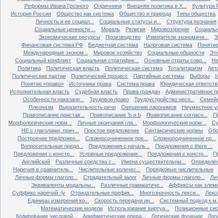
Реформы Ивана Грозного
Опричнина
Внешняя политика в X...
Культура Р
История России
Общество как система
Общество и природа
Типы общества
Личность и ее социал...
Социальные статусы и...
Структура познания
Социальные ценности ...
Мораль
Религия
Мировоззрение
Социальн
Экономические ресурсы
Производство
Измерители экономиче...
Э
Финансовая система РФ
Бюджетная система
Налоговая система
Понятие 
Международные эконом...
Мировое хозяйство
Социальные общности
Эт
Социальный конфликт
Социальная стратифик...
Основные страты совр...
Не
Политика
Политическая власть
Политическая система
Тоталитаризм
Авт
Политические партии
Политический процесс
Партийные системы
Выборы
Понятие «право»
Источники права
Система права
Юридическая ответств.
Исполнительная власть
Судебная власть
Права граждан
Административное п
Особенности наказани...
Трудовое право
Трудоустройство несо...
Семейн
Плеоназм
Выразительность речи
Смешение паронимов
Неуместное уп
Правописание пристав...
Правописание Ъ и Ь
Правописание согласн...
П
Морфологические норм...
Личные окончания гла...
Морфологические норм...
Су
НЕ с глаголами, прич...
Простое предложение
Синтаксические нормы
Обо
Построение предложен...
Сложносочиненное пре...
Сложноподчиненное пр...
Вопросительные предл...
Предложения с началь...
Предложения с there ...
Предложения с констр...
Условные предложения...
Предложения с констр...
П
Английский
Различные средства с...
Имена существительны...
Определён
Наречия в сравнитель...
Числительные количес...
Порядковые числительные
Личные формы глаголо...
Страдательный залог
Личные формы глаголо...
Ли
Эквиваленты модальны...
Различные грамматиче...
Аффиксы как элеме
Суффикс наречий -ly
Отрицательные префик...
Многозначность лекси...
Лекс
Единицы измерения ко...
Скорость передачи ин...
Системный подход к м.
Математические модели
Использование виртуа...
Позиционные сис
Кодирование числовой...
Арифметические опера...
Логические функции
Лог