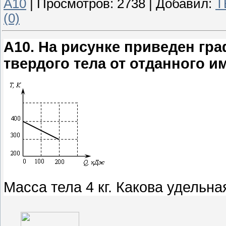
A10
|
Просмотров:
2738
|
Добавил:
T
(0)
A10
.
На рисунке приведен гр
твердого тела от отданного и
Масса тела 4 кг. Какова удельн