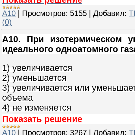
A10
|
Просмотров:
5155
|
Добавил:
T
(0)
A10
. При изотермическом у
идеального одноатомного газа
1) увеличивается
2) уменьшается
3) увеличивается или уменьшает
объема
4) не изменяется
Показать решение
A10
|
Просмотров:
3267
|
Добавил:
T