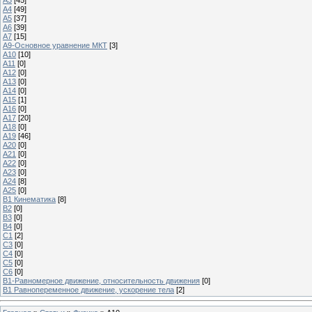
А4
[49]
А5
[37]
А6
[39]
А7
[15]
A9-Основное уравнение МКТ
[3]
A10
[10]
A11
[0]
A12
[0]
A13
[0]
A14
[0]
A15
[1]
A16
[0]
A17
[20]
A18
[0]
A19
[46]
A20
[0]
A21
[0]
A22
[0]
A23
[0]
A24
[8]
A25
[0]
B1 Кинематика
[8]
B2
[0]
B3
[0]
B4
[0]
C1
[2]
C3
[0]
C4
[0]
C5
[0]
C6
[0]
В1-Равномерное движение, относительность движения
[0]
В1 Равнопеременное движение, ускорение тела
[2]