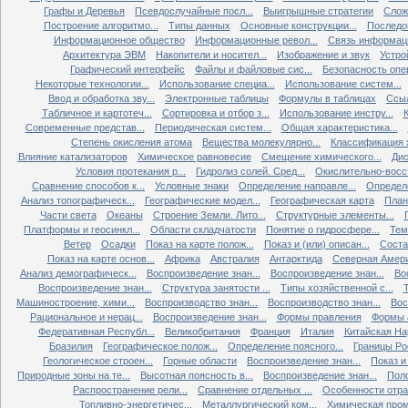
Графы и Деревья
Псевдослучайные посл...
Выигрышные стратегии
Слож
Построение алгоритмо...
Типы данных
Основные конструкции...
Последов
Информационное общество
Информационные револ...
Связь информаци
Архитектура ЭВМ
Накопители и носител...
Изображение и звук
Устро
Графический интерфейс
Файлы и файловые сис...
Безопасность опер
Некоторые технологии...
Использование специа...
Использование систем...
Ввод и обработка зву...
Электронные таблицы
Формулы в таблицах
Ссыл
Табличное и картотеч...
Сортировка и отбор з...
Использование инстру...
Современные представ...
Периодическая систем...
Общая характеристика...
Степень окисления атома
Вещества молекулярно...
Классификация х
Влияние катализаторов
Химическое равновесие
Смещение химического...
Дис
Условия протекания р...
Гидролиз солей. Сред...
Окислительно-восст
Сравнение способов к...
Условные знаки
Определение направле...
Определе
Анализ топографическ...
Географические модел...
Географическая карта
План
Части света
Океаны
Строение Земли. Лито...
Структурные элементы...
Платформы и геосинкл...
Области складчатости
Понятие о гидросфере...
Тем
Ветер
Осадки
Показ на карте полож...
Показ и (или) описан...
Состав
Показ на карте основ...
Африка
Австралия
Антарктида
Северная Амер
Анализ демографическ...
Воспроизведение знан...
Воспроизведение знан...
Во
Воспроизведение знан...
Структура занятости ...
Типы хозяйственной с...
Т
Машиностроение, хими...
Воспроизводство знан...
Воспроизводство знан...
Вос
Рациональное и нерац...
Воспроизведение знан...
Формы правления
Формы а
Федеративная Республ...
Великобритания
Франция
Италия
Китайская Нар
Бразилия
Географическое полож...
Определение поясного...
Границы Рос
Геологическое строен...
Горные области
Воспроизведение знан...
Показ и 
Природные зоны на те...
Высотная поясность в...
Воспроизведение знан...
Поло
Распространение рели...
Сравнение отдельных ...
Особенности отрас
Топливно-энергетичес...
Металлургический ком...
Химическая пром