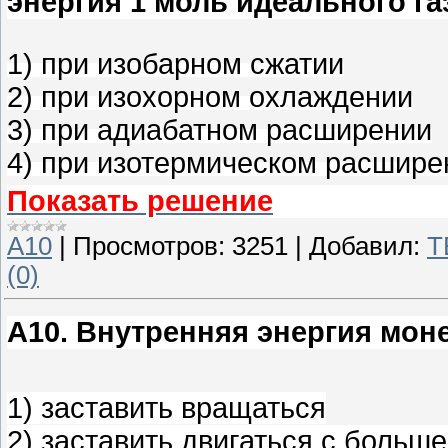
энергия 1 моль идеального га
1) при изобарном сжатии
2) при изохорном охлаждении
3) при адиабатном расширении
4) при изотермическом расшире
Показать решение
A10
|
Просмотров:
3251
|
Добавил:
T
(0)
A10
.
Внутренняя энергия моне
1) заставить вращаться
2) заставить двигаться с больш