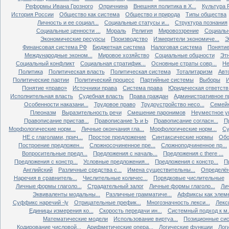
Реформы Ивана Грозного
Опричнина
Внешняя политика в X...
Культура Р
История России
Общество как система
Общество и природа
Типы общества
Личность и ее социал...
Социальные статусы и...
Структура познания
Социальные ценности ...
Мораль
Религия
Мировоззрение
Социальн
Экономические ресурсы
Производство
Измерители экономиче...
Э
Финансовая система РФ
Бюджетная система
Налоговая система
Понятие 
Международные эконом...
Мировое хозяйство
Социальные общности
Эт
Социальный конфликт
Социальная стратифик...
Основные страты совр...
Не
Политика
Политическая власть
Политическая система
Тоталитаризм
Авт
Политические партии
Политический процесс
Партийные системы
Выборы
Понятие «право»
Источники права
Система права
Юридическая ответств.
Исполнительная власть
Судебная власть
Права граждан
Административное п
Особенности наказани...
Трудовое право
Трудоустройство несо...
Семейн
Плеоназм
Выразительность речи
Смешение паронимов
Неуместное уп
Правописание пристав...
Правописание Ъ и Ь
Правописание согласн...
П
Морфологические норм...
Личные окончания гла...
Морфологические норм...
Су
НЕ с глаголами, прич...
Простое предложение
Синтаксические нормы
Обо
Построение предложен...
Сложносочиненное пре...
Сложноподчиненное пр...
Вопросительные предл...
Предложения с началь...
Предложения с there ...
Предложения с констр...
Условные предложения...
Предложения с констр...
П
Английский
Различные средства с...
Имена существительны...
Определён
Наречия в сравнитель...
Числительные количес...
Порядковые числительные
Личные формы глаголо...
Страдательный залог
Личные формы глаголо...
Ли
Эквиваленты модальны...
Различные грамматиче...
Аффиксы как элеме
Суффикс наречий -ly
Отрицательные префик...
Многозначность лекси...
Лекс
Единицы измерения ко...
Скорость передачи ин...
Системный подход к м.
Математические модели
Использование виртуа...
Позиционные сис
Кодирование числовой...
Арифметические опера...
Логические функции
Лог