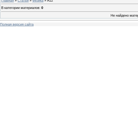
Главная
»
Статьи
»
Физика
» A12
В категории материалов
:
0
Не найдено мате
Полная версия сайта