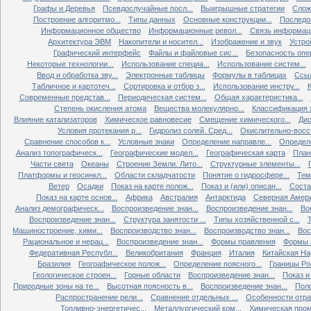
Графы и Деревья
Псевдослучайные посл...
Выигрышные стратегии
Слож
Построение алгоритмо...
Типы данных
Основные конструкции...
Последов
Информационное общество
Информационные револ...
Связь информаци
Архитектура ЭВМ
Накопители и носител...
Изображение и звук
Устро
Графический интерфейс
Файлы и файловые сис...
Безопасность опер
Некоторые технологии...
Использование специа...
Использование систем...
Ввод и обработка зву...
Электронные таблицы
Формулы в таблицах
Ссыл
Табличное и картотеч...
Сортировка и отбор з...
Использование инстру...
Современные представ...
Периодическая систем...
Общая характеристика...
Степень окисления атома
Вещества молекулярно...
Классификация х
Влияние катализаторов
Химическое равновесие
Смещение химического...
Дис
Условия протекания р...
Гидролиз солей. Сред...
Окислительно-восст
Сравнение способов к...
Условные знаки
Определение направле...
Определе
Анализ топографическ...
Географические модел...
Географическая карта
План
Части света
Океаны
Строение Земли. Лито...
Структурные элементы...
Платформы и геосинкл...
Области складчатости
Понятие о гидросфере...
Тем
Ветер
Осадки
Показ на карте полож...
Показ и (или) описан...
Состав
Показ на карте основ...
Африка
Австралия
Антарктида
Северная Амер
Анализ демографическ...
Воспроизведение знан...
Воспроизведение знан...
Во
Воспроизведение знан...
Структура занятости ...
Типы хозяйственной с...
Т
Машиностроение, хими...
Воспроизводство знан...
Воспроизводство знан...
Вос
Рациональное и нерац...
Воспроизведение знан...
Формы правления
Формы а
Федеративная Республ...
Великобритания
Франция
Италия
Китайская Нар
Бразилия
Географическое полож...
Определение поясного...
Границы Рос
Геологическое строен...
Горные области
Воспроизведение знан...
Показ и 
Природные зоны на те...
Высотная поясность в...
Воспроизведение знан...
Поло
Распространение рели...
Сравнение отдельных ...
Особенности отрас
Топливно-энергетичес...
Металлургический ком...
Химическая пром