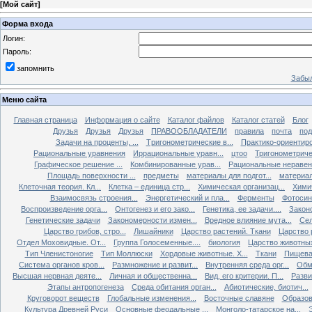
[
Мой сайт
]
Форма входа
Логин:
Пароль:
запомнить
Забыл
Меню сайта
Главная страница
Информация о сайте
Каталог файлов
Каталог статей
Блог
Друзья
Друзья
Друзья
ПРАВООБЛАДАТЕЛИ
правила
почта
под
Задачи на проценты, ...
Tригонометрические в...
Практико-ориентиро
Рациональные уравнения
Иррациональные уравн...
цтоо
Тригонометричес
Графическое решение ...
Комбинированные урав...
Рациональные неравен.
Площадь поверхности ...
предметы
материалы для подгот...
материал
Клеточная теория. Кл...
Клетка – единица стр...
Химическая организац...
Химич
Взаимосвязь строения...
Энергетический и пла...
Ферменты
Фотосин
Воспроизведение орга...
Онтогенез и его зако...
Генетика, ее задачи....
Закон
Генетические задачи
Закономерности измен...
Вредное влияние мута...
Сел
Царство грибов, стро...
Лишайники
Царство растений. Ткани
Царство р
Отдел Моховидные. От...
Группа Голосеменные....
биология
Царство животных
Тип Членистоногие
Тип Моллюски
Хордовые животные. Х...
Ткани
Пищева
Система органов кров...
Размножение и развит...
Внутренняя среда орг...
Обм
Высшая нервная деяте...
Личная и общественна...
Вид, его критерии. П...
Разви
Этапы антропогенеза
Среда обитания орган...
Абиотические, биотич...
Круговорот веществ
Глобальные изменения...
Восточные славяне
Образов
Культура Древней Руси
Основные феодальные ...
Монголо-татарское на...