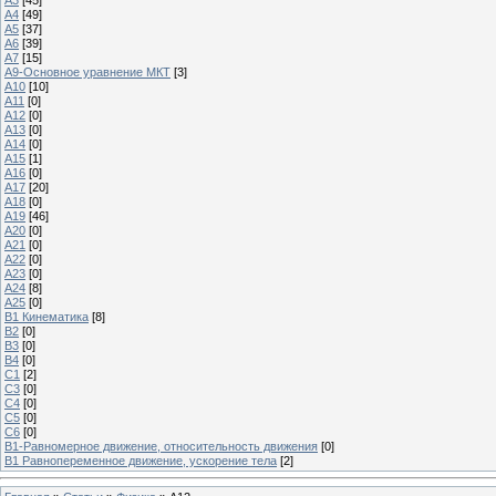
А4
[49]
А5
[37]
А6
[39]
А7
[15]
A9-Основное уравнение МКТ
[3]
A10
[10]
A11
[0]
A12
[0]
A13
[0]
A14
[0]
A15
[1]
A16
[0]
A17
[20]
A18
[0]
A19
[46]
A20
[0]
A21
[0]
A22
[0]
A23
[0]
A24
[8]
A25
[0]
B1 Кинематика
[8]
B2
[0]
B3
[0]
B4
[0]
C1
[2]
C3
[0]
C4
[0]
C5
[0]
C6
[0]
В1-Равномерное движение, относительность движения
[0]
В1 Равнопеременное движение, ускорение тела
[2]