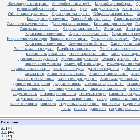
Железнодорожный тран...
Автомобильный и труб...
Морской и речной тра...
Ср
Европейский Юг Росси...
Поволжье
Урал
Западная Сибирь
Восточная
Общая характеристика...
Характеристика перех...
Общая характеристика...
Х
Классификация химиче...
Тепловой эффект реак...
Скорость химиче
Смещение химического...
Диссоциация электрол...
Константа диссоциации
Ре
Окислительно-восстан...
Коррозия металлов. В...
Электролиз
Электро
Характерные химическ...
Характерные химическ...
Характерные хими
Неорганические реакции
Теория строения орга...
Типы связей в молеку...
Ради
Характерные химическ...
Химические свойства ...
Характерные хими
Расчёты массы продук...
Расчёты теплового эф...
Расчёты массы вещест..
Взаимосвязь различны...
Правила работы в лаб...
Методы исследова
движение по окружности
Броуновское движение
Амплитуда, период, ч...
Третий закон Ньютона
Взаимодействие заряд...
Взаимодействие ма
Гармонические электр...
Влажность воздуха
Давление жидкости
Действие э
Физика теор
Закон электромагнитн...
Закон сохранения эле...
Закон
Закон отражения света
Закон Ома для одноро...
Закон Ома для полной...
Дифракция электронов
Дифракция света
Изменение агрегатных...
Измерен
Тепловое равновесие
Тепловое движение ат...
Условия плавания тел
Услови
Индуктивность
Интерференция света
Постулаты Бора
Работа в термодин
КПД тепловой машины
Работа электрическог...
Лазер
Линейчатые спект
Магнитный поток
решебник
Подробный разбор спе...
решебники
Радиоакти
Тесты
DGDFG
yandex.ru
FAQ (вопрос/ответ
Categories
а1
[31]
А20
[44]
A2
[37]
A3
[45]